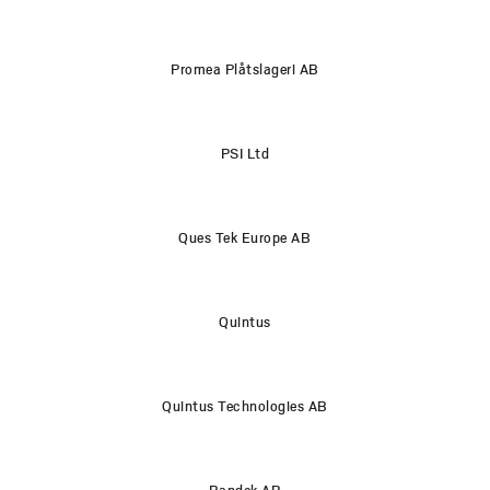
Promea Plåtslageri AB
PSI Ltd
Ques Tek Europe AB
Quintus
Quintus Technologies AB
Randek AB