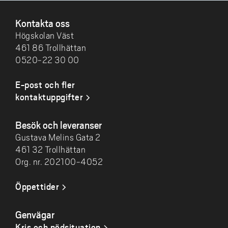
SIDFOT
Kontakta oss
Högskolan Väst
461 86 Trollhättan
0520-22 30 00
E-post och fler
kontaktuppgifter
Besök och leveranser
Gustava Melins Gata 2
461 32 Trollhättan
Org. nr. 202100-4052
Öppettider
Genvägar
Kris och nödsituation