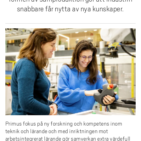
e
snabbare får nytta av nya kunskaper.
h
å
l
l
e
t
Primus fokus på ny forskning och kompetens inom
teknik och lärande och med inriktningen mot
arbetsintegrerat lärande gör samverkan extra värdefull