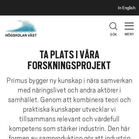
S
H
In English
I
o
D
p
H
U
p
V
MENY
SÖK
a
U
t
D
TA PLATS I VÅRA
i
l
FORSKNINGSPROJEKT
l
h
Primus bygger ny kunskap i nära samverkan
u
med näringslivet och andra aktörer i
v
samhället. Genom att kombinera teori och
u
d
praktiska kunskaper utvecklar vi
i
tillsammans relevant och värdefull
n
kompetens som stärker industrin. Den här
n
formen av samproduktion gör att industrin