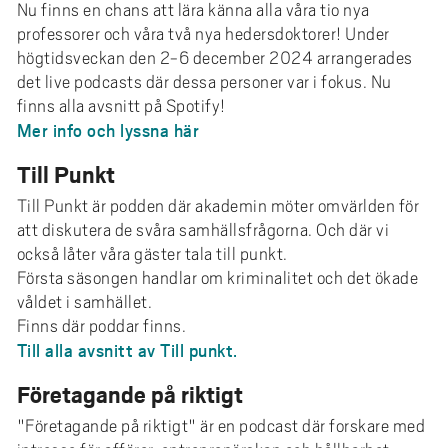
e
Nu finns en chans att lära känna alla våra tio nya
h
professorer och våra två nya hedersdoktorer! Under
å
högtidsveckan den 2-6 december 2024 arrangerades
det live podcasts där dessa personer var i fokus. Nu
l
finns alla avsnitt på Spotify!
l
Mer info och lyssna här
e
t
Till Punkt
Till Punkt är podden där akademin möter omvärlden för
att diskutera de svåra samhällsfrågorna. Och där vi
också låter våra gäster tala till punkt.
Första säsongen handlar om kriminalitet och det ökade
våldet i samhället.
Finns där poddar finns.
Till alla avsnitt av Till punkt.
Företagande på riktigt
"Företagande på riktigt" är en podcast där forskare med