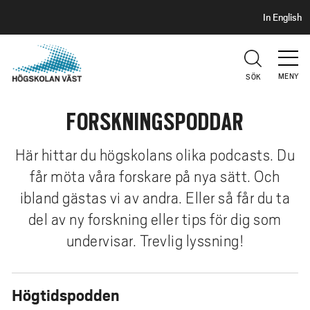
S
H
In English
I
o
D
p
H
U
p
V
MENY
SÖK
a
U
t
D
FORSKNINGSPODDAR
i
l
l
Här hittar du högskolans olika podcasts. Du
h
får möta våra forskare på nya sätt. Och
u
ibland gästas vi av andra. Eller så får du ta
v
del av ny forskning eller tips för dig som
u
undervisar. Trevlig lyssning!
d
i
n
Högtidspodden
n