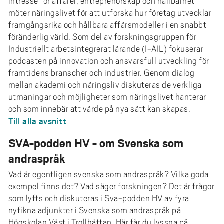
intresse för affärer, entreprenörskap och hållbarhet
möter näringslivet för att utforska hur företag utvecklar
framgångsrika och hållbara affärsmodeller i en snabbt
föränderlig värld. Som del av forskningsgruppen för
Industriellt arbetsintegrerat lärande (I-AIL) fokuserar
podcasten på innovation och ansvarsfull utveckling för
framtidens branscher och industrier. Genom dialog
mellan akademi och näringsliv diskuteras de verkliga
utmaningar och möjligheter som näringslivet hanterar
och som innebär att värde på nya sätt kan skapas.
Till alla avsnitt
SVA-podden HV - om Svenska som
andraspråk
Vad är egentligen svenska som andraspråk? Vilka goda
exempel finns det? Vad säger forskningen? Det är frågor
som lyfts och diskuteras i Sva-podden HV av fyra
nyfikna adjunkter i Svenska som andraspråk på
Högskolan Väst i Trollhättan. Här får du lyssna på