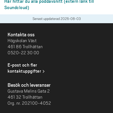
Här hittar du alla poddavsnitt (extern länk till
Soundcloud)
Senast uppdaterad
2026-08-03
SIDFOT
Kontakta oss
Högskolan Väst
461 86 Trollhättan
0520-22 30 00
E-post och fler
kontaktuppgifter
Besök och leveranser
Gustava Melins Gata 2
461 32 Trollhättan
Org. nr. 202100-4052