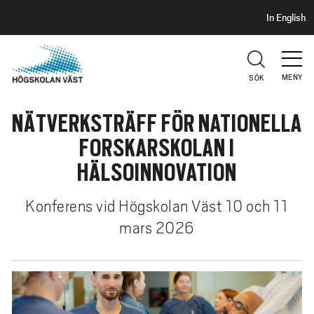
S
H
In English
I
o
D
p
H
U
p
V
MENY
SÖK
a
U
t
D
NÄTVERKSTRÄFF FÖR NATIONELLA
i
l
FORSKARSKOLAN I
l
HÄLSOINNOVATION
h
u
Konferens vid Högskolan Väst 10 och 11
v
mars 2026
u
d
i
n
n