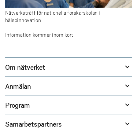
e
h
Nätverksträff för nationella forskarskolan i
å
hälsoinnovation
l
l
Information kommer inom kort
e
t
Om nätverket
expand_more
Anmälan
expand_more
Program
expand_more
Samarbetspartners
expand_more