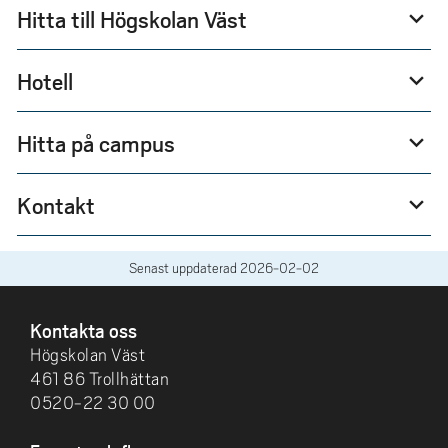
Hitta till Högskolan Väst
expand_more
Hotell
expand_more
Hitta på campus
expand_more
Kontakt
expand_more
Senast uppdaterad
2026-02-02
SIDFOT
Kontakta oss
Högskolan Väst
461 86 Trollhättan
0520-22 30 00