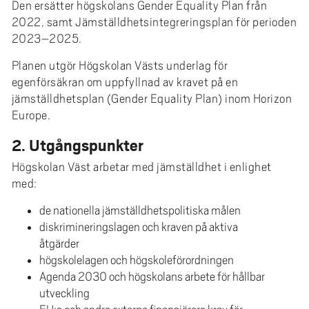
e
Den ersätter högskolans Gender Equality Plan från
h
2022, samt Jämställdhetsintegreringsplan för perioden
2023–2025.
å
l
Planen utgör Högskolan Västs underlag för
l
egenförsäkran om uppfyllnad av kravet på en
e
jämställdhetsplan (Gender Equality Plan) inom Horizon
t
Europe.
2. Utgångspunkter
Högskolan Väst arbetar med jämställdhet i enlighet
med:
de nationella jämställdhetspolitiska målen
diskrimineringslagen och kraven på aktiva
åtgärder
högskolelagen och högskoleförordningen
Agenda 2030 och högskolans arbete för hållbar
utveckling