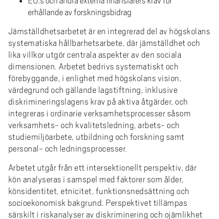
EU:s och andra externa finansiärers krav för
erhållande av forskningsbidrag
Jämställdhetsarbetet är en integrerad del av högskolans
systematiska hållbarhetsarbete, där jämställdhet och
lika villkor utgör centrala aspekter av den sociala
dimensionen. Arbetet bedrivs systematiskt och
förebyggande, i enlighet med högskolans vision,
värdegrund och gällande lagstiftning, inklusive
diskrimineringslagens krav på aktiva åtgärder, och
integreras i ordinarie verksamhetsprocesser såsom
verksamhets- och kvalitetsledning, arbets- och
studiemiljöarbete, utbildning och forskning samt
personal- och ledningsprocesser.
Arbetet utgår från ett intersektionellt perspektiv, där
kön analyseras i samspel med faktorer som ålder,
könsidentitet, etnicitet, funktionsnedsättning och
socioekonomisk bakgrund. Perspektivet tillämpas
särskilt i riskanalyser av diskriminering och ojämlikhet