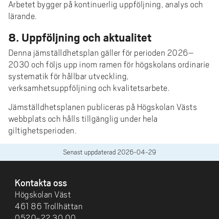
Arbetet bygger på kontinuerlig uppföljning, analys och
lärande.
8. Uppföljning och aktualitet
Denna jämställdhetsplan gäller för perioden 2026–
2030 och följs upp inom ramen för högskolans ordinarie
systematik för hållbar utveckling,
verksamhetsuppföljning och kvalitetsarbete.
Jämställdhetsplanen publiceras på Högskolan Västs
webbplats och hålls tillgänglig under hela
giltighetsperioden.
Senast uppdaterad
2026-04-29
SIDFOT
Kontakta oss
Högskolan Väst
461 86 Trollhättan
0520-22 30 00