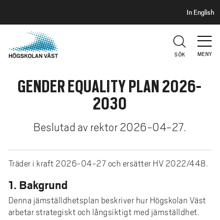
S
H
In English
I
o
D
p
H
U
p
V
MENY
SÖK
a
U
t
D
GENDER EQUALITY PLAN 2026-
i
l
2030
l
h
Beslutad av rektor 2026-04-27.
u
v
u
Träder i kraft 2026-04-27 och ersätter HV 2022/448.
d
1. Bakgrund
i
n
Denna jämställdhetsplan beskriver hur Högskolan Väst
n
arbetar strategiskt och långsiktigt med jämställdhet.