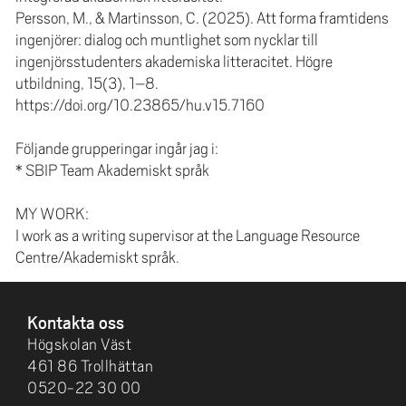
Persson, M., & Martinsson, C. (2025). Att forma framtidens
ingenjörer: dialog och muntlighet som nycklar till
ingenjörsstudenters akademiska litteracitet. Högre
utbildning, 15(3), 1–8.
https://doi.org/10.23865/hu.v15.7160
Följande grupperingar ingår jag i:
* SBIP Team Akademiskt språk
MY WORK:
I work as a writing supervisor at the Language Resource
Centre/Akademiskt språk.
SIDFOT
Kontakta oss
Högskolan Väst
461 86 Trollhättan
0520-22 30 00