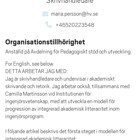
Skrivhandledare
e
h
maria.persson@hv.se
å
+46520223548
l
l
Organisationstillhörighet
e
t
Anställd på Avdelning för Pedagogiskt stöd och utveckling.
For English, see below.
DETTA ARBETAR JAG MED:
Jag är skrivhandledare och undervisar i akademiskt
skrivande och retorik. Jag arbetar också, tillsammans med
Camilla Martinsson vid Institutionen för
ingenjörsvetenskap, med att utveckla en modell för
progression av integrerad akademisk litteracitet inom
ingenjörsprogram.
I följande artikel beskrivs det första steget i modellen för
integrerad akademisk litteracitet: