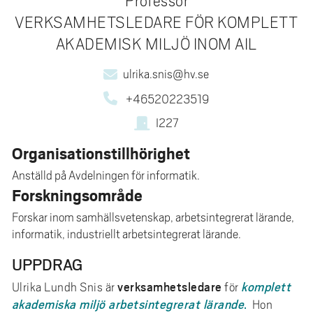
Professor
e
VERKSAMHETSLEDARE FÖR KOMPLETT
h
å
AKADEMISK MILJÖ INOM AIL
l
ulrika.snis@hv.se
l
e
+46520223519
t
I227
Organisationstillhörighet
Anställd på Avdelningen för informatik.
Forskningsområde
Forskar inom samhällsvetenskap, arbetsintegrerat lärande,
informatik, industriellt arbetsintegrerat lärande.
UPPDRAG
verksamhetsledare
komplett
Ulrika Lundh Snis är
för
akademiska miljö arbetsintegrerat lärande
.
Hon