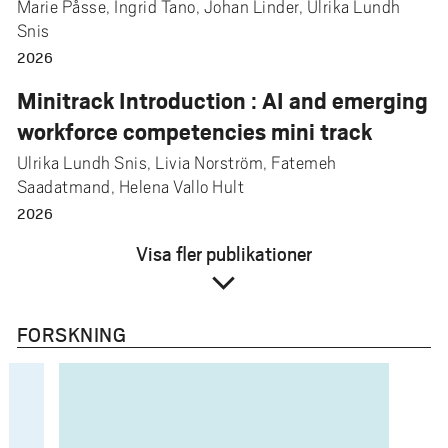
Marie Påsse, Ingrid Tano, Johan Linder, Ulrika Lundh
Snis
2026
Minitrack Introduction : AI and emerging
workforce competencies mini track
Ulrika Lundh Snis, Livia Norström, Fatemeh
Saadatmand, Helena Vallo Hult
2026
Visa fler publikationer
expand_more
FORSKNING