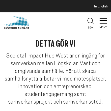
S
H
In English
I
o
D
p
H
U
p
V
MENY
SÖK
a
U
t
D
DETTA GÖR VI
i
l
l
Societal Impact Hub West är en ingång för
h
samverkan mellan Högskolan Väst och
u
omgivande samhälle. För att skapa
v
samhällsnytta arbetar vi med mötesplatser,
u
innovation och entreprenörskap,
d
i
studentengagemang samt
n
samverkansprojekt och samverkansstöd.
n