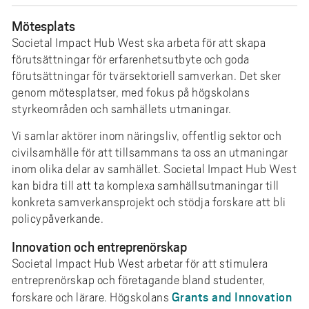
e
h
Mötesplats
å
Societal Impact Hub West ska arbeta för att skapa
l
förutsättningar för erfarenhetsutbyte och goda
l
förutsättningar för tvärsektoriell samverkan. Det sker
genom mötesplatser, med fokus på högskolans
e
styrkeområden och samhällets utmaningar.
t
Vi samlar aktörer inom näringsliv, offentlig sektor och
civilsamhälle för att tillsammans ta oss an utmaningar
inom olika delar av samhället. Societal Impact Hub West
kan bidra till att ta komplexa samhällsutmaningar till
konkreta samverkansprojekt och stödja forskare att bli
policypåverkande.
Innovation och entreprenörskap
Societal Impact Hub West arbetar för att stimulera
entreprenörskap och företagande bland studenter,
Grants and Innovation
forskare och lärare. Högskolans