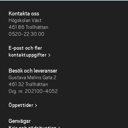
SIDFOT
Kontakta oss
Högskolan Väst
461 86 Trollhättan
0520-22 30 00
E-post och fler
kontaktuppgifter
Besök och leveranser
Gustava Melins Gata 2
461 32 Trollhättan
Org. nr. 202100-4052
Öppettider
Genvägar
Kris och nödsituation