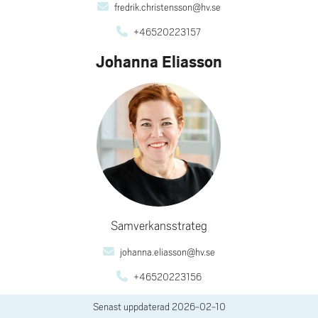
fredrik.christensson@hv.se
+46520223157
Johanna Eliasson
Samverkansstrateg
johanna.eliasson@hv.se
+46520223156
Senast uppdaterad
2026-02-10