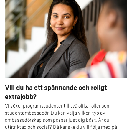
e
h
å
l
l
e
t
Vill du ha ett spännande och roligt
extrajobb?
Vi söker programstudenter till två olika roller som
studentambassadör. Du kan välja vilken typ av
ambassadörskap som passar just dig bäst. Är du
utåtriktad och social? Då kanske du vill följa med på