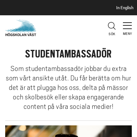
S
H
In English
I
o
D
p
H
U
p
V
MENY
SÖK
a
U
t
D
STUDENTAMBASSADÖR
i
l
l
Som studentambassadör jobbar du extra
h
som vårt ansikte utåt. Du får berätta om hur
u
det är att plugga hos oss, delta på mässor
v
och skolbesök eller skapa engagerande
u
content på våra sociala medier!
d
i
n
n