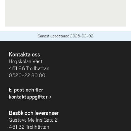
Senast uppdaterad
2026-02-02
SIDFOT
Kontakta oss
Högskolan Väst
461 86 Trollhättan
0520-22 30 00
E-post och fler
kontaktuppgifter
Besök och leveranser
Gustava Melins Gata 2
461 32 Trollhättan