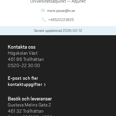
Universitetsadjunkt
Adjunkt
marie.passe@hv.se
+46520223825
Senast uppdaterad
2026-02-12
SIDFOT
Kontakta oss
Högskolan Väst
461 86 Trollhättan
0520-22 30 00
E-post och fler
kontaktuppgifter
Besök och leveranser
Gustava Melins Gata 2
461 32 Trollhättan