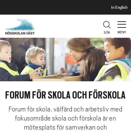
S
H
In English
I
o
D
p
H
U
p
V
MENY
SÖK
a
U
t
D
i
l
l
h
u
v
FORUM FÖR SKOLA OCH FÖRSKOLA
u
d
Forum för skola, välfärd och arbetsliv med
i
fokusområde skola och förskola är en
n
n
mötesplats för samverkan och