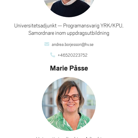
Universitetsadjunkt
Programansvarig YRK/KPU,
Samordnare inom uppdragsutbildning
andrea.borjesson@hv.se
+46520223752
Marie Påsse