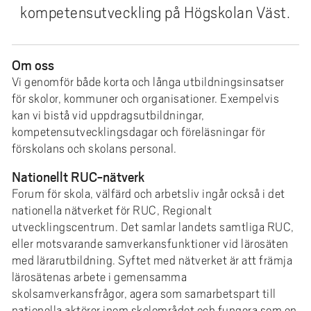
e
kompetensutveckling på Högskolan Väst.
h
å
l
Om oss
l
Vi genomför både korta och långa utbildningsinsatser
e
för skolor, kommuner och organisationer. Exempelvis
t
kan vi bistå vid uppdragsutbildningar,
kompetensutvecklingsdagar och föreläsningar för
förskolans och skolans personal.
Nationellt RUC-nätverk
Forum för skola, välfärd och arbetsliv ingår också i det
nationella nätverket för RUC, Regionalt
utvecklingscentrum. Det samlar landets samtliga RUC,
eller motsvarande samverkansfunktioner vid lärosäten
med lärarutbildning. Syftet med nätverket är att främja
lärosätenas arbete i gemensamma
skolsamverkansfrågor, agera som samarbetspart till
nationella aktörer inom skolområdet och fungera som en