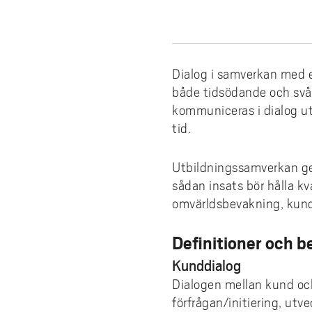
e
forskningsmagasin
Cis
Lika
fors
Kompetensutveckling
Uppdragsutbildning
Akademus
Stu
Aut
Fakt
Stud
För 
h
Fika/Frukost med forskare
bak
Pro
Bre
ped
Res
å
Entreprenörskap och innovation
Campus Totalförsvar
Till
Akad
del
l
Forskningspoddar
Hög
akad
6th
Utbildningsprojekt
Lokala föreskrifter
Prof
AI f
Dialog i samverkan med e
Fat
l
Forskningskalender
Om 
Def
både tidsödande och svå
e
Årets Samverkare
Vis
kommuniceras i dialog ut
Nyh
t
tid.
Aka
Utbildningssamverkan ge
sådan insats bör hålla k
omvärldsbevakning, kund
Definitioner och b
Kunddialog
Dialogen mellan kund och
förfrågan/initiering, utv