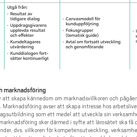
h marknadsföring
r att skapa kännedom om marknadsvillkoren och pågåe
t. Marknadsföring avser att skapa intresse hos arbetslive
ragsutbildning som ett medel att utveckla sin verksamh
rknadsföring sker därmed i syfte att lärosätet ska få o
inder, dvs. villkoren för kompetensutveckling, verksamh