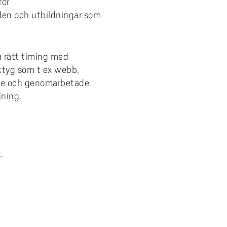
för
den och utbildningar som
a rätt timing med
ktyg som t ex webb,
tade och genomarbetade
dning.
.