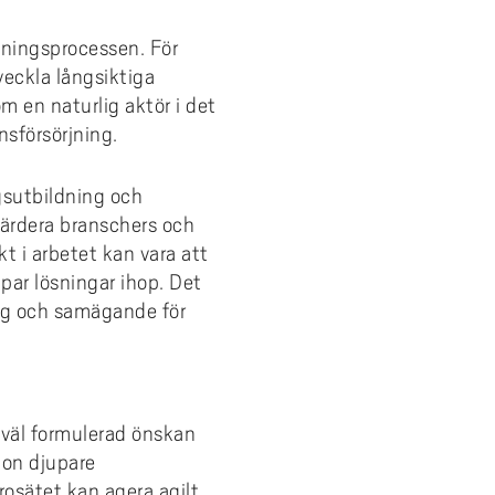
dningsprocessen. För
tveckla långsiktiga
om en naturlig aktör i det
nsförsörjning.
agsutbildning och
 värdera branschers och
t i arbetet kan vara att
ar lösningar ihop. Det
ang och samägande för
 väl formulerad önskan
gon djupare
ärosätet kan agera agilt