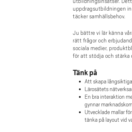
utbildningsinsatser. Dett
uppdragsutbildningen in
täcker samhällsbehov.
Ju bättre vi lär känna vå
rätt frågor och erbjudan
sociala medier, produktb
för att stödja och stärka
Tänk på
Att skapa långsiktiga r
Lärosätets nätverksar
En bra interaktion m
gynnar marknadskom
Utvecklade mallar för 
tänka på layout vid var