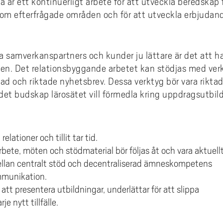
a är ett kontinuerligt arbete för att utveckla beredskap 
om efterfrågade områden och för att utveckla erbjudan
ra samverkanspartners och kunder ju lättare är det att h
den. Det relationsbyggande arbetet kan stödjas med ver
lad och riktade nyhetsbrev. Dessa verktyg bör vara rik
 det budskap lärosätet vill förmedla kring uppdragsutbil
elationer och tillit tar tid.
bete, möten och stödmaterial bör följas åt och vara aktuellt
ellan centralt stöd och decentraliserad ämneskompetens
munikation.
att presentera utbildningar, underlättar för att slippa
je nytt tillfälle.