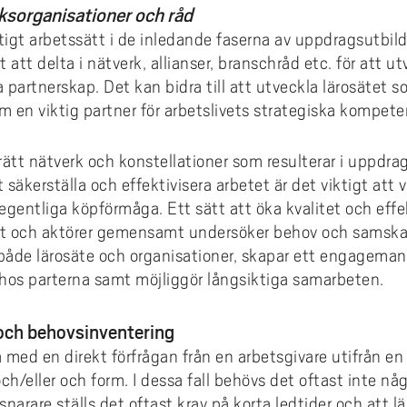
sorganisationer och råd
ktigt arbetssätt i de inledande faserna av uppdragsutbil
t att delta i nätverk, allianser, branschråd etc. för att u
a partnerskap. Det kan bidra till att utveckla lärosätet s
m en viktig partner för arbetslivets strategiska kompete
 rätt nätverk och konstellationer som resulterar i uppdr
säkerställa och effektivisera arbetet är det viktigt att
gentliga köpförmåga. Ett sätt att öka kvalitet och effek
tet och aktörer gemensamt undersöker behov och samskap
 både lärosäte och organisationer, skapar ett engagem
hos parterna samt möjliggör långsiktiga samarbeten.
 och behovsinventering
 med en direkt förfrågan från en arbetsgivare utifrån en
ch/eller och form. I dessa fall behövs det oftast inte nå
narare ställs det oftast krav på korta ledtider och att l