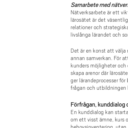
Samarbete med nätverk
Nätverksarbete är ett vi
lärosätet är det väsentlig
relationer och strategisk
livslånga lärandet och so
Det är en konst att välja
annan samverkan. För att 
kunders möjligheter och e
skapa arenor där lärosä
ger lärandeprocesser för
frågan och utbildningen 
Förfrågan, kunddialog
En kunddialog kan starta
om ett visst ämne, kurs o
behovsinventering, utan s