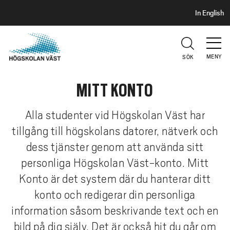
S
H
In English
I
o
D
p
H
U
p
V
MENY
SÖK
a
U
t
D
MITT KONTO
i
l
l
Alla studenter vid Högskolan Väst har
h
tillgång till högskolans datorer, nätverk och
u
dess tjänster genom att använda sitt
v
personliga Högskolan Väst-konto. Mitt
u
Konto är det system där du hanterar ditt
d
i
konto och redigerar din personliga
n
information såsom beskrivande text och en
n
bild på dig själv. Det är också hit du går om