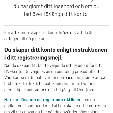
e
du har glömt ditt lösenord och om du
h
behöver förlänga ditt konto.
å
l
l
För att kunna skapa ett konto krävs det att du är
e
antagen till någon kurs.
t
Du skapar ditt konto enligt instruktionen
i ditt registreringsmejl.
När du skapar ditt konto väljer du ett lösenord för ditt
HV-konto. Du väljer även en personlig pinkod till ditt
Västkort som du behöver för dörrpassering, lånekort på
biblioteket, utskrifter och kopiering m.m. Du får en
personlig e-postadress och tillgång till OneDrive.
Här kan läsa om de regler och riktlinjer
som du
godkänner i samband med att du skapar ditt konto samt
om vilket ansvar du har när du använder högskolans IT-