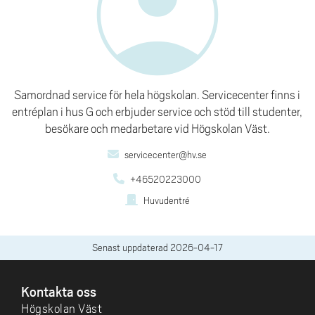
account_circle
Samordnad service för hela högskolan. Servicecenter finns i
entréplan i hus G och erbjuder service och stöd till studenter,
besökare och medarbetare vid Högskolan Väst.
servicecenter@hv.se
+46520223000
Huvudentré
Senast uppdaterad
2026-04-17
SIDFOT
Kontakta oss
Högskolan Väst