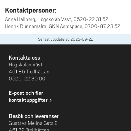
Kontaktpersoner:
Anna Hallberg, Högskolan Väst, 0520-22 31 52
Henrik Runnemalm, GKN Aerospace, 0700-87 23 52
Senast uppdaterad
2025-09-22
SIDFOT
Kontakta oss
Högskolan Väst
461 86 Trollhättan
0520-22 30 00
E-post och fler
kontaktuppgifter
Besök och leveranser
Gustava Melins Gata 2
461 32 Trollhättan