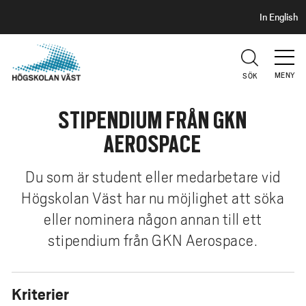
S
H
In English
I
o
D
p
H
U
p
V
MENY
SÖK
a
U
t
D
STIPENDIUM FRÅN GKN
i
l
AEROSPACE
l
h
Du som är student eller medarbetare vid
u
Högskolan Väst har nu möjlighet att söka
v
eller nominera någon annan till ett
u
d
stipendium från GKN Aerospace.
i
n
Kriterier
n