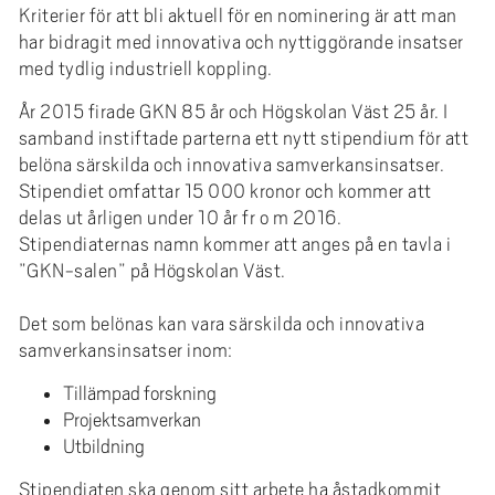
e
Kriterier för att bli aktuell för en nominering är att man
h
har bidragit med innovativa och nyttiggörande insatser
å
med tydlig industriell koppling.
l
År 2015 firade GKN 85 år och Högskolan Väst 25 år. I
l
samband instiftade parterna ett nytt stipendium för att
e
belöna särskilda och innovativa samverkansinsatser.
t
Stipendiet omfattar 15 000 kronor och kommer att
delas ut årligen under 10 år fr o m 2016.
Stipendiaternas namn kommer att anges på en tavla i
”GKN-salen” på Högskolan Väst.
Det som belönas kan vara särskilda och innovativa
samverkansinsatser inom:
Tillämpad forskning
Projektsamverkan
Utbildning
Stipendiaten ska genom sitt arbete ha åstadkommit