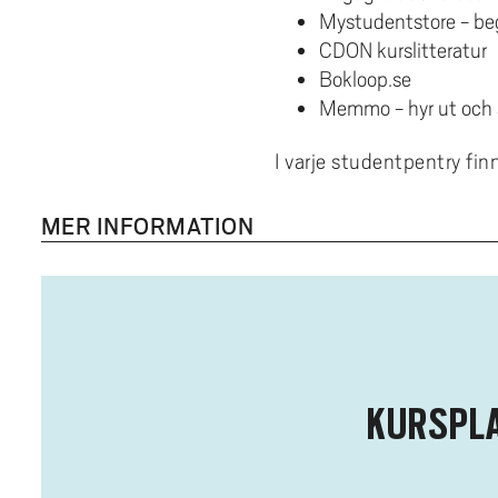
Mystudentstore - beg
CDON kurslitteratur
Bokloop.se
Memmo - hyr ut och sä
I varje studentpentry fin
MER INFORMATION
KURSPLA