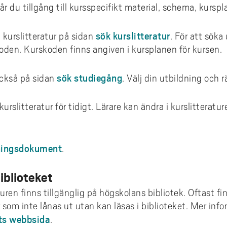
nsieringsmöjligheter
konto
r du tillgång till kursspecifikt material, schema, kurspla
ms
emiskt språk: läs- och
ivhandledning
smus+ ambassadör
ta fulltext med LibKey Nomad
sök kurslitteratur
 kurslitteratur på sidan
. För att söka
diehandledning
och vart kan jag åka?
oden. Kurskoden finns angiven i kursplanen för kursen.
 ansöker jag?
sök studiegång
också på sidan
. Välj din utbildning och r
a urvalskriterier gäller
 händer efter ansökan?
urslitteratur för tidigt. Lärare kan ändra i kurslitteratur
gen till utlandsperiod
ndsstudier per institution
dningsdokument
.
takt
iblioteket
dentintervjuer
turen finns tillgänglig på högskolans bibliotek. Oftast fi
 som inte lånas ut utan kan läsas i biblioteket. Mer inf
ets webbsida
.