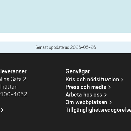
Senast uppdaterad
2026-05-26
leveranser
Genvägar
Kris och nödsituation
lins Gata 2
Press och media
llhättan
Arbeta hos oss
02100-4052
Om webbplatsen
Tillgänglighetsredogörels