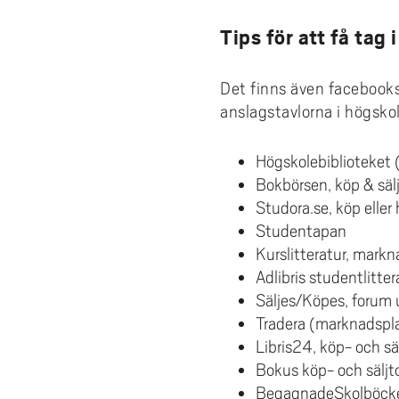
Tips för att få tag 
Det finns även facebooks
anslagstavlorna i högsko
Högskolebiblioteket 
Bokbörsen, köp & säl
Studora.se, köp eller h
Studentapan
Kurslitteratur, markn
Adlibris studentlitter
Säljes/Köpes, forum
Tradera (marknadsplat
Libris24, köp- och sä
Bokus köp- och säljto
BegagnadeSkolböcke