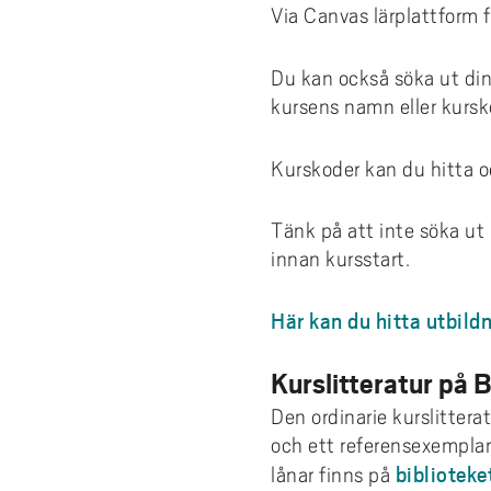
e
SHV - Studentkåren vid Högskolan
fina
Via Canvas lärplattform få
Examination
Boka grupprum
Tea
Akad
Väst
Programvaror
h
skr
Era
å
Rättigheter & skyldigheter
Kyrkan
Hit
Utskrift och kopiering
Du kan också söka ut din
l
Stu
När 
kursens namn eller kursk
Tillgodoräknande
Studentkåren vid Högskolan Väst
Webbtjänster
l
Hur
e
Examensbevis
WiFi - trådlöst nätverk
Kurskoder kan du hitta 
t
Vilk
Praktik
Byt lösenord
Vad
Tänk på att inte söka ut k
Mitt program
Tjänstedefinition
innan kursstart.
Anta
Stipendier
Logga in med MFA
Utla
Här kan du hitta utbil
Kon
Kurslitteratur på B
Stu
Den ordinarie kurslittera
och ett referensexemplar
bibliotek
lånar finns på