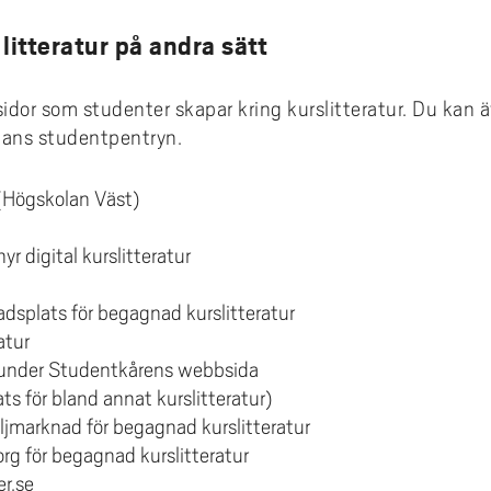
i litteratur på andra sätt
idor som studenter skapar kring kurslitteratur. Du kan 
lans studentpentryn.
(Högskolan Väst)
j
yr digital kurslitteratur
adsplats för begagnad kurslitteratur
atur
 under Studentkårens webbsida
s för bland annat kurslitteratur)
ljmarknad för begagnad kurslitteratur
rg för begagnad kurslitteratur
r.se