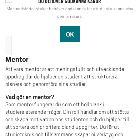
DU BEHÖVER GODKÄNNA KAKOR
e
Marknadsföringskakor behöver godkännas för att du ska kunna visa
h
denna resurs.
å
l
OK
l
e
t
Mentor
Att vara mentor är ett meningsfullt och utvecklande
uppdrag där du hjälper en student att strukturera,
planera och genomföra sina studier.
Vad gör en mentor?
Som mentor fungerar du som ett bollplank i
studierelaterande frågor. Din roll handlar om att stötta
och skapa motivation hos studenten och du hjälper till
att sortera och prioritera bland uppgifter. Du lär ut
studieteknik och tillsammans skapar ni verktyg och