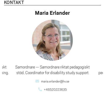
KONTAKT
d
Maria Erlander
giskt
Samordnare
Samordnare riktat pedagogiskt
tning.
stöd, Coordinator for disability study support
peda
maria.erlander@hv.se
+46520223635