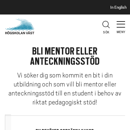
S
H
In English
I
o
D
p
H
U
p
V
MENY
SÖK
a
U
t
D
BLI MENTOR ELLER
i
l
ANTECKNINGSSTÖD
l
h
Vi söker dig som kommit en bit i din
u
utbildning och som vill bli mentor eller
v
anteckningsstöd till en student i behov av
u
d
riktat pedagogiskt stöd!
i
n
n