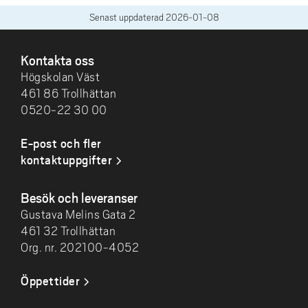
Senast uppdaterad
2026-01-08
SIDFOT
Kontakta oss
Högskolan Väst
461 86 Trollhättan
0520-22 30 00
E-post och fler
kontaktuppgifter
Besök och leveranser
Gustava Melins Gata 2
461 32 Trollhättan
Org. nr. 202100-4052
Öppettider