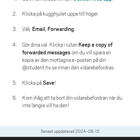
e
h
Klicka på kugghjulet uppe till höger.
å
l
Email, Forwarding.
Välj
l
e
Keep a copy of
Gör dina val. Klicka i rutan
t
forwarded messages
om du vill spara en
kopia av den mottagna e-posten på din
@student.hv.se innan den vidarebefordras.
Save
Klicka på
!
Kom ihåg att ta bort din vidarebefordran när du
inte längre vill ha den!
Senast uppdaterad
2024-08-15
SIDFOT