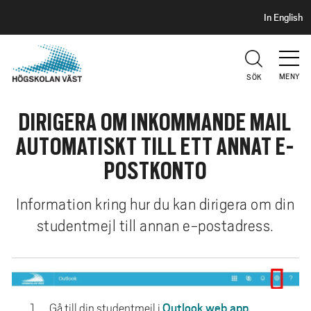
S
H
In English
I
o
D
p
H
U
p
V
MENY
SÖK
a
U
t
D
DIRIGERA OM INKOMMANDE MAIL
i
l
AUTOMATISKT TILL ETT ANNAT E-
l
POSTKONTO
h
u
Information kring hur du kan dirigera om din
v
studentmejl till annan e-postadress.
u
d
i
n
n
Outlook web app
Gå till din studentmejl i
.