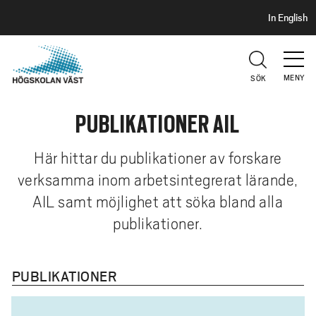
S
H
In English
I
o
D
p
H
U
p
V
MENY
SÖK
a
U
t
D
PUBLIKATIONER AIL
i
l
l
Här hittar du publikationer av forskare
h
verksamma inom arbetsintegrerat lärande,
u
AIL samt möjlighet att söka bland alla
v
publikationer.
u
d
i
PUBLIKATIONER
n
n