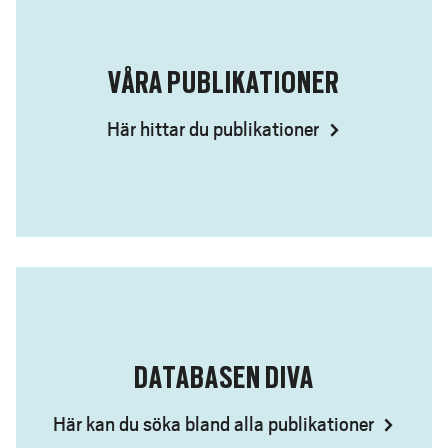
e
h
å
VÅRA PUBLIKATIONER
l
l
Här hittar du publikationer
e
t
DATABASEN DIVA
Här kan du söka bland alla publikationer