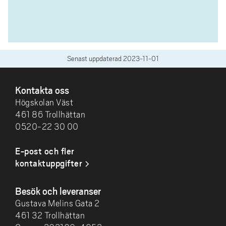
Senast uppdaterad
2023-11-01
SIDFOT
Kontakta oss
Högskolan Väst
461 86 Trollhättan
0520-22 30 00
E-post och fler
kontaktuppgifter
Besök och leveranser
Gustava Melins Gata 2
461 32 Trollhättan