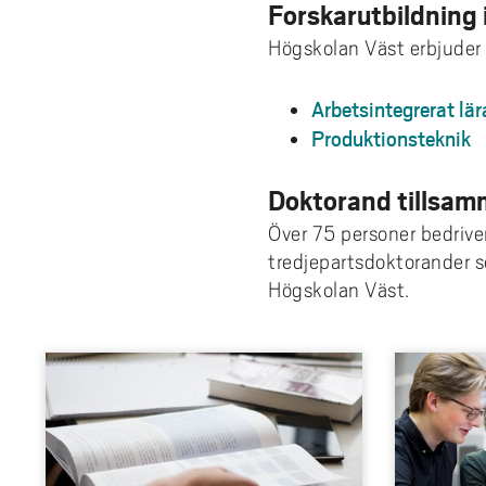
Forskarutbildning 
Högskolan Väst erbjuder 
Arbetsintegrerat lä
Produktionsteknik
Doktorand tillsam
Över 75 personer bedriver
tredjepartsdoktorander so
Högskolan Väst.