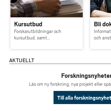
Kursutbud
Bli do
Forskarutbildningar och
Informat
kursutbud, samt
och anst
forskarutbildningkurser på andra
lärosäten.
AKTUELLT
Forskningsnyhete
Läs om ny forskning, nya projekt eller sp
Till alla forskningsnyhe