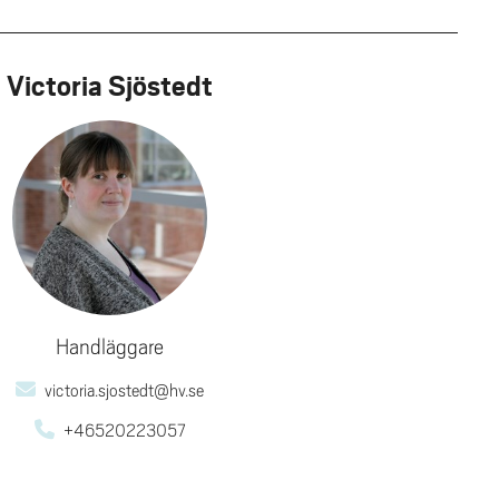
Victoria Sjöstedt
Handläggare
victoria.sjostedt@hv.se
+46520223057