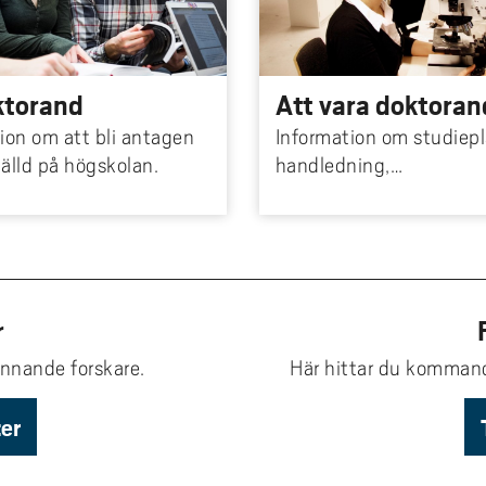
ktorand
Att vara doktoran
ion om att bli antagen
Information om studiepl
älld på högskolan.
handledning,
avhandlingsarbetet mm
r
ännande forskare.
Här hittar du kommande
ter