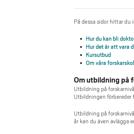
e
forskningsmagasin
Cis
Lika
fors
Kompetensutveckling
Uppdragsutbildning
Akademus
Stu
Aut
Fakt
Stud
För 
h
Fika/Frukost med forskare
bak
Pro
Bre
ped
Res
å
Entreprenörskap och innovation
Campus Totalförsvar
Till
Akad
del
På dessa sidor hittar du
l
Forskningspoddar
Hög
akad
6th
Utbildningsprojekt
Lokala föreskrifter
Prof
AI f
Fat
l
Forskningskalender
Om 
Hur du kan bli dokt
Def
e
Årets Samverkare
Vis
Hur det är att vara 
Nyh
t
Kursutbud
Aka
Om våra forskarsko
Om utbildning på f
Utbildning på forskarnivå
Utbildningen förbereder f
Utbildning på forskarniv
år kan du även avlägga e