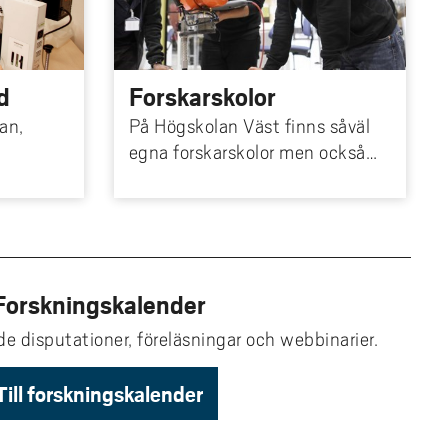
d
Forskarskolor
an,
På Högskolan Väst finns såväl
egna forskarskolor men också
.
flera i samarbete med andra
lärosäten inom exempelvis
digitalisering, lärande och smart
industri.
Forskningskalender
 disputationer, föreläsningar och webbinarier.
Till forskningskalender