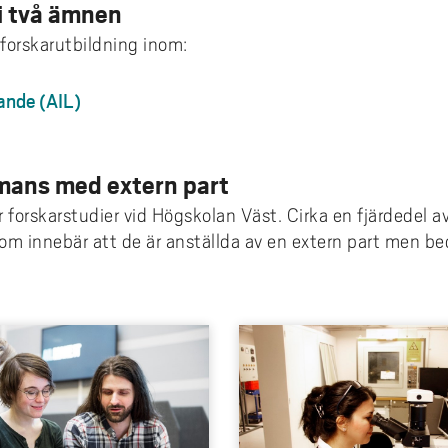
i två ämnen
forskarutbildning inom:
rande (AIL)
mans med extern part
 forskarstudier vid Högskolan Väst. Cirka en fjärdedel a
m innebär att de är anställda av en extern part men bedr