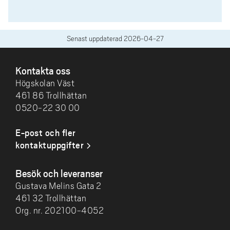
Senast uppdaterad
2026-04-27
SIDFOT
Kontakta oss
Högskolan Väst
461 86 Trollhättan
0520-22 30 00
E-post och fler
kontaktuppgifter
Besök och leveranser
Gustava Melins Gata 2
461 32 Trollhättan
Org. nr. 202100-4052