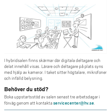
e
h
å
l
l
e
t
I hybridsalen finns skärmar där digitala deltagare och
delat innehåll visas. Lärare och deltagare på plats syns
med hjälp av kameror. I taket sitter högtalare, mikrofoner
och infälld belysning.
Behöver du stöd?
Boka uppstartsstöd av salen senast tre arbetsdagar i
servicecenter@hv.se
förväg genom att kontakta
.