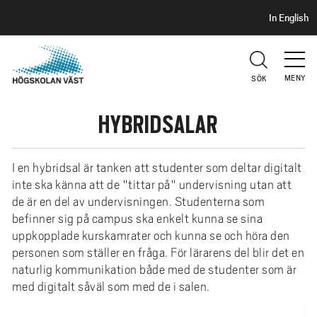
S
H
In English
I
o
D
p
H
U
p
V
MENY
SÖK
a
U
t
D
HYBRIDSALAR
i
l
l
I en hybridsal är tanken att studenter som deltar digitalt
h
inte ska känna att de "tittar på" undervisning utan att
u
de är en del av undervisningen. Studenterna som
v
befinner sig på campus ska enkelt kunna se sina
u
uppkopplade kurskamrater och kunna se och höra den
d
personen som ställer en fråga. För lärarens del blir det en
i
naturlig kommunikation både med de studenter som är
n
med digitalt såväl som med de i salen.
n