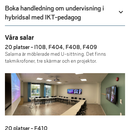
Boka handledning om undervisning i
expand_more
hybridsal med IKT-pedagog
Våra salar
20 platser - I108, F404, F408, F409
Salarna är möblerade med U-sittning. Det finns
takmikrofoner, tre skärmar och en projektor.
20 platser - F410