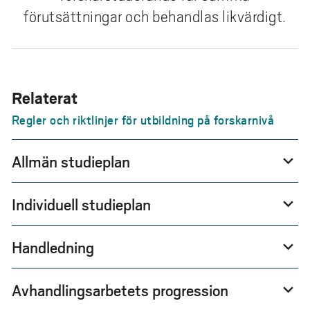
e
förutsättningar och behandlas likvärdigt.
h
å
l
l
e
Relaterat
t
Regler och riktlinjer för utbildning på forskarnivå
Allmän studieplan
expand_more
Individuell studieplan
expand_more
Handledning
expand_more
Avhandlingsarbetets progression
expand_more