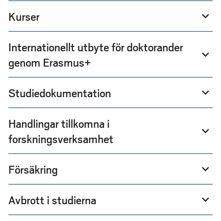
Kurser
expand_more
Internationellt utbyte för doktorander
expand_more
genom Erasmus+
Studiedokumentation
expand_more
Handlingar tillkomna i
expand_more
forskningsverksamhet
Försäkring
expand_more
Avbrott i studierna
expand_more