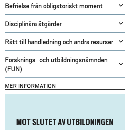
Befrielse från obligatoriskt moment
expand_more
Disciplinära åtgärder
expand_more
Rätt till handledning och andra resurser
expand_more
Forsknings- och utbildningsnämnden
expand_more
(FUN)
MER INFORMATION
MOT SLUTET AV UTBILDNINGEN