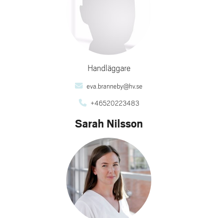
Handläggare
eva.branneby@hv.se
+46520223483
Sarah Nilsson