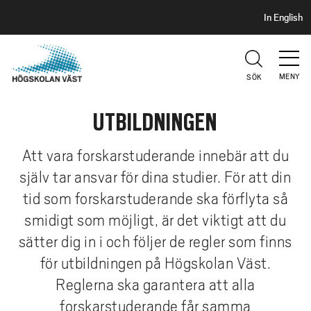
S
H
In English
I
o
D
p
H
U
p
V
MENY
SÖK
a
U
t
D
UTBILDNINGEN
i
l
l
Att vara forskarstuderande innebär att du
h
själv tar ansvar för dina studier. För att din
u
tid som forskarstuderande ska förflyta så
v
smidigt som möjligt, är det viktigt att du
u
sätter dig in i och följer de regler som finns
d
i
för utbildningen på Högskolan Väst.
n
Reglerna ska garantera att alla
n
forskarstuderande får samma