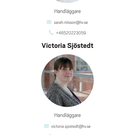
Handläggare
sarah.nilsson@hv.se
+46520223059
Victoria Sjöstedt
Handläggare
victoria.sjostedt@hv.se