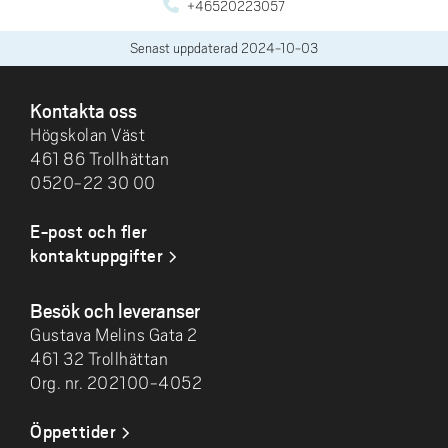
+46520223057
Senast uppdaterad
2024-10-03
SIDFOT
Kontakta oss
Högskolan Väst
461 86 Trollhättan
0520-22 30 00
E-post och fler
kontaktuppgifter
Besök och leveranser
Gustava Melins Gata 2
461 32 Trollhättan
Org. nr. 202100-4052
Öppettider