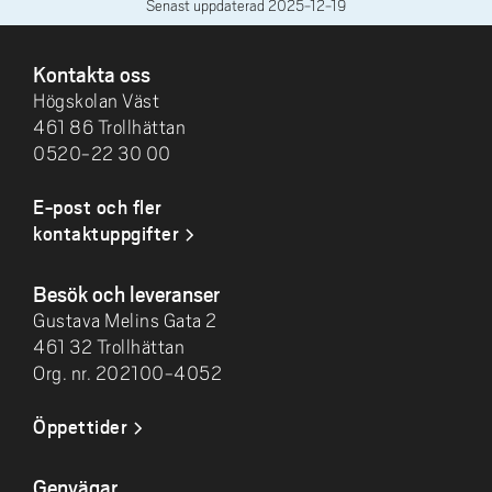
Senast uppdaterad
2025-12-19
SIDFOT
Kontakta oss
Högskolan Väst
461 86 Trollhättan
0520-22 30 00
E-post och fler
kontaktuppgifter
Besök och leveranser
Gustava Melins Gata 2
461 32 Trollhättan
Org. nr. 202100-4052
Öppettider
Genvägar