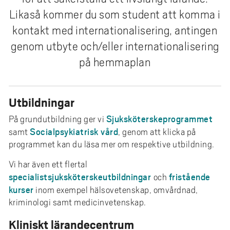
e
Likaså kommer du som student att komma i
h
kontakt med internationalisering, antingen
å
l
genom utbyte och/eller internationalisering
l
på hemmaplan
e
t
Utbildningar
Sjuksköterskeprogrammet
På grundutbildning ger vi
Socialpsykiatrisk vård
samt
, genom att klicka på
programmet kan du läsa mer om respektive utbildning.
Vi har även ett flertal
specialistsjuksköterskeutbildningar
fristående
och
kurser
inom exempel hälsovetenskap, omvårdnad,
kriminologi samt medicinvetenskap.
Kliniskt lärandecentrum