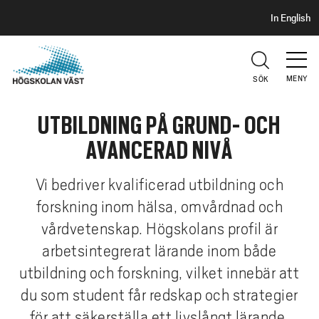
S
H
In English
I
o
D
p
H
U
p
V
MENY
SÖK
a
U
t
D
UTBILDNING PÅ GRUND- OCH
i
l
AVANCERAD NIVÅ
l
h
Vi bedriver kvalificerad utbildning och
u
forskning inom hälsa, omvårdnad och
v
vårdvetenskap. Högskolans profil är
u
d
arbetsintegrerat lärande inom både
i
utbildning och forskning, vilket innebär att
n
du som student får redskap och strategier
n
för att säkerställa ett livslångt lärande.