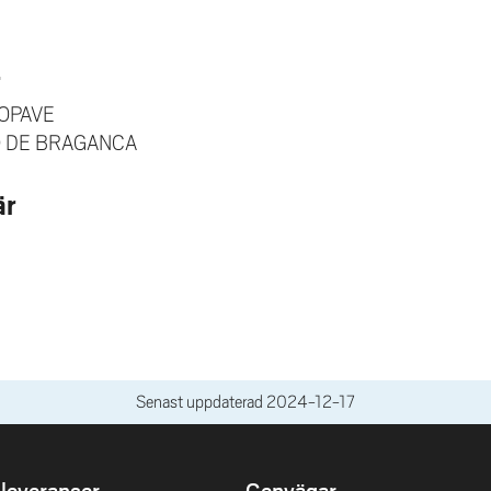
r
 OPAVE
O DE BRAGANCA
är
Senast uppdaterad
2024-12-17
leveranser
Genvägar