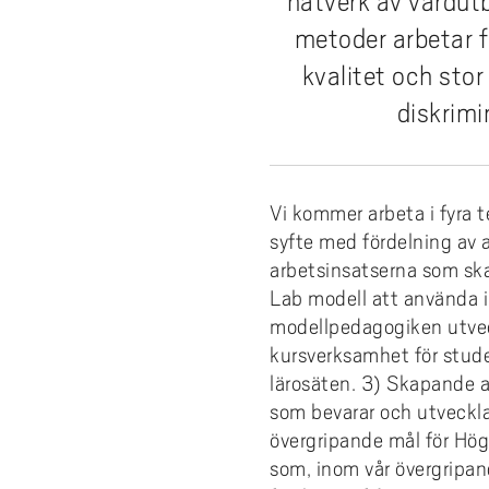
nätverk av vårdu
e
forskningsmagasin
Cis
Lika
fors
Kompetensutveckling
Uppdragsutbildning
Akademus
Stu
Aut
Fakt
Stud
För 
h
metoder arbetar f
Fika/Frukost med forskare
bak
Pro
Bre
ped
Res
å
Entreprenörskap och innovation
Campus Totalförsvar
Till
Akad
kvalitet och sto
del
l
Forskningspoddar
Hög
akad
6th
diskrim
Utbildningsprojekt
Lokala föreskrifter
Prof
AI f
Fat
l
Forskningskalender
Om 
Def
e
Årets Samverkare
Vis
Nyh
t
Vi kommer arbeta i fyra t
Aka
syfte med fördelning av 
arbetsinsatserna som sk
Lab modell att använda 
modellpedagogiken utvec
kursverksamhet för stude
lärosäten. 3) Skapande a
som bevarar och utveckl
övergripande mål för Hög
som, inom vår övergripan