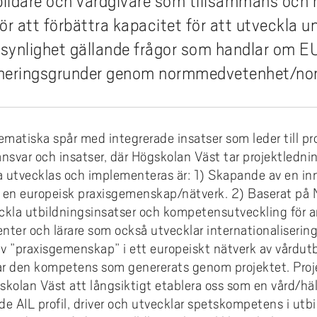
tbildare och vårdgivare som tillsammans o
coakademin
 villkor och jämställdhet
Hälsa och vård
karskolan i hälsoinnovation
Projekt inom AIL
dera i Sverige med utländsk
omationslabbet
ura till Högskolan Väst
iestöd, bibliotek och
din undervisning
Termisk sprutning
Primus på insidan (inlogg krä
Externgranskning forskning
ör att förbättra kapacitet för att utveckla u
grund
fessionsprogrammet
ddad rekrytering och breddat
agogisk utveckling
Kommunikation och IT
earch Funders Days 2026
Publikationer AIL
trädes- och ordningsregler
emiskt språk - stöd för
r synlighet gällande frågor som handlar o
tagande
Flexibel automation
Uppföljning av utbildningskva
skoleprovet
emisk litteracitet
Ledarskap och organisation
 International Symposium on
Utbildningar inom AIL
ineringsgrunder genom normmedvetenhet/nor
ilprodukter
ör alla
Avancerad oförstörande prov
igue Design and Material
Uppföljning av forskningskval
Akademus
Skola och förskola
CIWIL
ects
selblåsning
Logistik och verksamhetsled
etsbrev Akademus
Socialt arbete & socialpedag
AIL-rapporter
ematiska spår med integrerade insatser som leder till p
demusdagen
Teknik och industri
Forskarbloggen WILreflectio
ansvar och insatser, där Högskolan Väst tar projektledn
LUPP - samverkan för livslån
a utvecklas och implementeras är: 1) Skapande av en i
lärande - uppdragsutbildning
i en europeisk praxisgemenskap/nätverk. 2) Baserat på
kla utbildningsinsatser och kompetensutveckling för a
nter och lärare som också utvecklar internationaliseri
v ”praxisgemenskap” i ett europeiskt nätverk av vårdutb
ar den kompetens som genererats genom projektet. Proj
skolan Väst att långsiktigt etablera oss som en vård/häl
de AIL profil, driver och utvecklar spetskompetens i utb